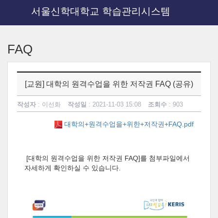
서울신학대학교 학습관리시스템
메
인
FAQ
콘
텐
츠
로
[교원] 대학의 원격수업을 위한 저작권 FAQ (공유)
건
너
작성자
: 이선화
작성일
: 2021-11-03 15:08
조회수
: 903
뛰
기
대학의+원격수업을+위한+저작권+FAQ.pdf
[대학의 원격수업을 위한 저작권 FAQ]를 첨부파일에서
자세하게 확인하실 수 있습니다.